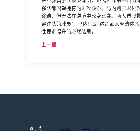
萨拉赫属于准顶级球员，距离世界第一档边
强队都渴望拥有的进攻核心。马内则已退化
终结，但无法在逆境中改变比赛。两人看似数
绕建队的球员”，马内只是“适合嵌入成熟体
性要求提升的必然结果。
上一篇