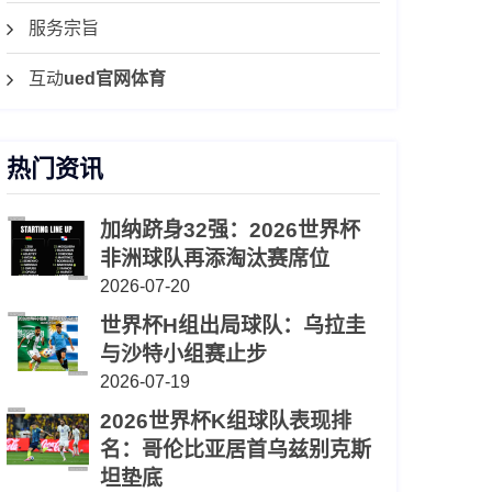
服务宗旨
互动
ued官网体育
热门资讯
加纳跻身32强：2026世界杯
非洲球队再添淘汰赛席位
2026-07-20
世界杯H组出局球队：乌拉圭
与沙特小组赛止步
2026-07-19
2026世界杯K组球队表现排
名：哥伦比亚居首乌兹别克斯
坦垫底