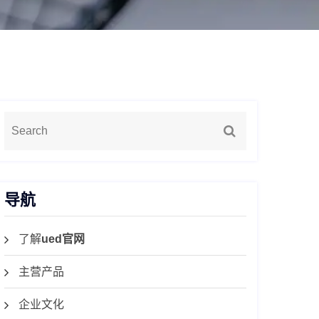
导航
了解
ued官网
主营产品
企业文化