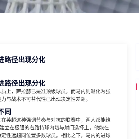
进路径出现分化
进路径出现分化
本质上，萨拉赫已是准顶级球员，而马内则退化为强
能力与战术不可替代性已出现决定性差距。
不同
其在英超这种强调节奏与对抗的联赛中，两人都能维
结建立在极强的右路持球内切与射门选择上，他能在
稳定性远超同位置多数球员。相比之下，马内的进球