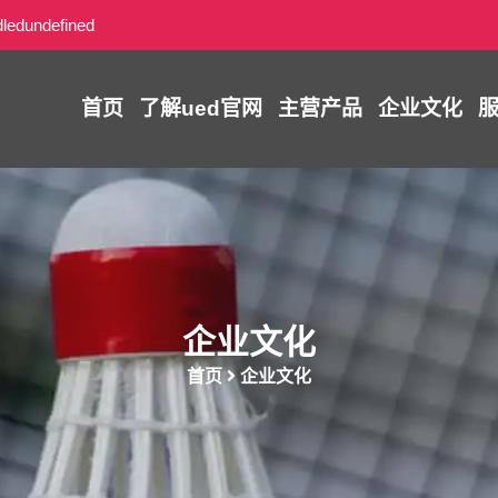
dledundefined
首页
了解
ued官网
主营产品
企业文化
企业文化
首页
企业文化