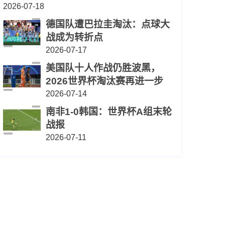
2026-07-18
德国队遭巴拉圭淘汰：点球大
战成为转折点
2026-07-17
美国队十人作战仍胜波黑，
2026世界杯淘汰赛再进一步
2026-07-14
南非1-0韩国：世界杯A组末轮
战报
2026-07-11