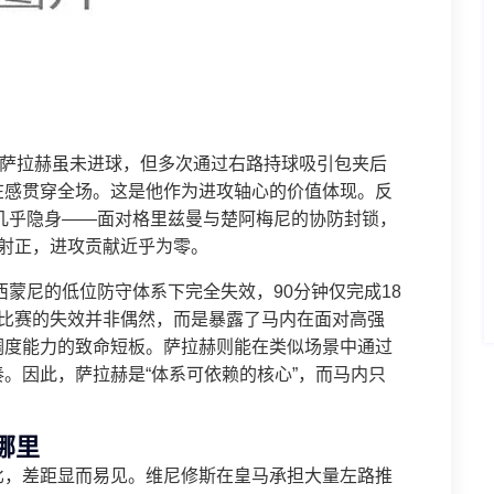
尔，萨拉赫虽未进球，但多次通过右路持球吸引包夹后
在感贯穿全场。这是他作为进攻轴心的价值体现。反
时几乎隐身——面对格里兹曼与楚阿梅尼的协防封锁，
射正，进攻贡献近乎为零。
西蒙尼的低位防守体系下完全失效，90分钟仅完成18
键比赛的失效并非偶然，而是暴露了马内在面对高强
调度能力的致命短板。萨拉赫则能在类似场景中通过
。因此，萨拉赫是“体系可依赖的核心”，而马内只
哪里
比，差距显而易见。维尼修斯在皇马承担大量左路推