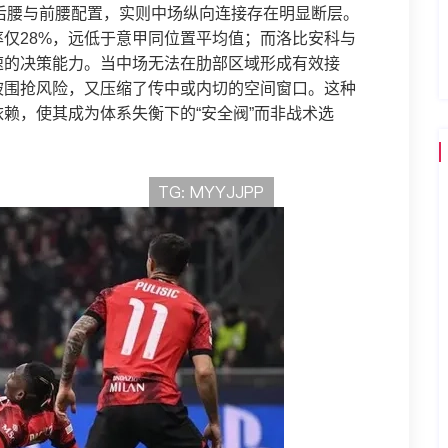
备双后腰与前腰配置，实则中场纵向连接存在明显断层。
仅28%，远低于意甲同位置平均值；而洛比安科与
速的决策能力。当中场无法在肋部区域形成有效接
被围抢风险，又压缩了传中或内切的空间窗口。这种
赖，使其成为体系失衡下的“安全阀”而非战术选