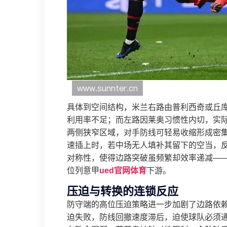
具体到空间结构，米兰右路由普利西奇或丘
利用率不足；而左路因莱奥习惯性内切，实
两侧狭窄区域，对手防线可轻易收缩形成密
速插上时，若中场无人填补其留下的空当，
对称性，使得边路突破虽频繁却效率递减——本
位列意甲
ued官网体育
下游。
压迫与转换的连锁反应
防守端的高位压迫策略进一步加剧了边路依赖
迫失败，防线回撤速度滞后，迫使球队必须