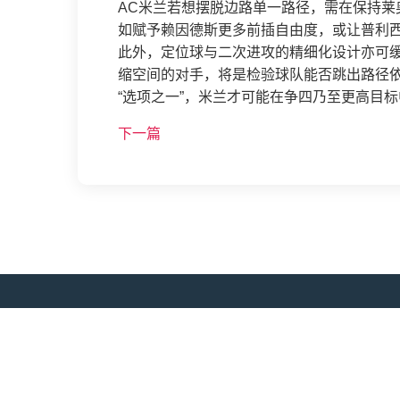
AC米兰若想摆脱边路单一路径，需在保持莱
如赋予赖因德斯更多前插自由度，或让普利
此外，定位球与二次进攻的精细化设计亦可
缩空间的对手，将是检验球队能否跳出路径依
“选项之一”，米兰才可能在争四乃至更高目
下一篇