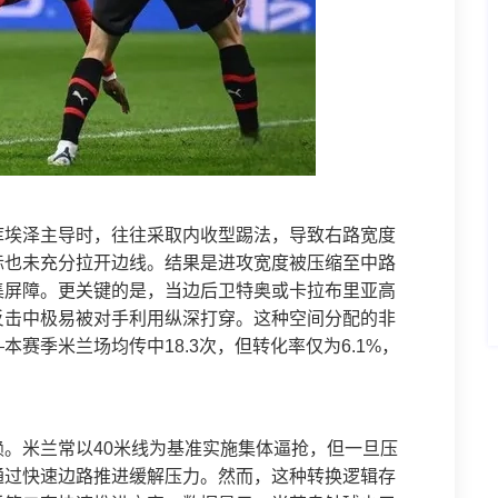
库埃泽主导时，往往采取内收型踢法，导致右路宽度
际也未充分拉开边线。结果是进攻宽度被压缩至中路
集屏障。更关键的是，当边后卫特奥或卡拉布里亚高
反击中极易被对手利用纵深打穿。这种空间分配的非
赛季米兰场均传中18.3次，但转化率仅为6.1%，
。米兰常以40米线为基准实施集体逼抢，但一旦压
通过快速边路推进缓解压力。然而，这种转换逻辑存