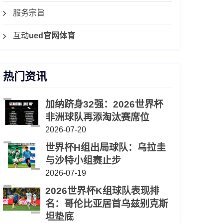
服务宗旨
互动
ued官网体育
热门资讯
加纳跻身32强：2026世界杯
非洲球队再添淘汰赛席位
2026-07-20
世界杯H组出局球队：乌拉圭
与沙特小组赛止步
2026-07-19
2026世界杯K组球队表现排
名：哥伦比亚居首乌兹别克斯
坦垫底