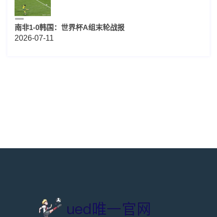
南非1-0韩国：世界杯A组末轮战报
2026-07-11