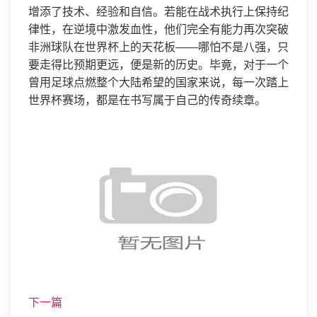
增添了技术、经验和自信。若能在战术执行上保持纪
律性，在逆境中激发血性，他们完全有能力再次突破
非洲球队在世界杯上的天花板——哪怕不是八强，只
要走得比预期更远，便是新的历史。毕竟，对于一个
曾用足球点燃整个大陆希望的国家来说，每一次踏上
世界杯赛场，都是在书写属于自己的传奇续章。
下一篇