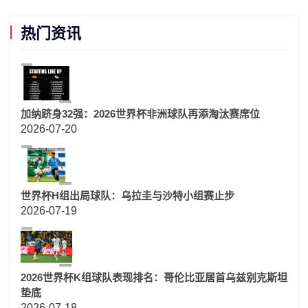
热门资讯
加纳跻身32强：2026世界杯非洲球队再添淘汰赛席位
2026-07-20
世界杯H组出局球队：乌拉圭与沙特小组赛止步
2026-07-19
2026世界杯K组球队表现排名：哥伦比亚居首乌兹别克斯坦
垫底
2026-07-18