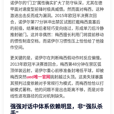
诺伊尔的“门卫”属性确实扩大了防守纵深，尤其在德
甲面对速度型前锋时极具威慑。然而面对梅西，这种
激进出击反而成为漏洞。2015年欧冠半决赛次回
合，诺伊尔第77分钟冲出禁区试图拦截梅西直塞后
的前插，结果被后者轻巧变向绕过，形成单刀后冷静
推射破门。这并非偶然：梅西擅长利用门将提前移动
的惯性制造空档，而诺伊尔习惯性压上恰恰给了他操
作空间。
更关键的是，诺伊尔在判断梅西假动作时反应偏慢。
2013年欧冠半决赛首回合，梅西第48分钟在禁区弧
顶佯装远射，诺伊尔重心前移准备封堵低平球，却被
梅西突然
ued唯一官网
挑射越过头顶。这类失球暴露
其预判过度依赖对手常规行为模式，而梅西恰恰以打
破模式著称。他的问题不是出击距离不够，而是对非
线性进攻路径的应对机制缺失。
强强对话中体系依赖明显，非“强队杀
手”