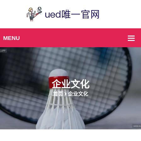
企业文化
首页
企业文化