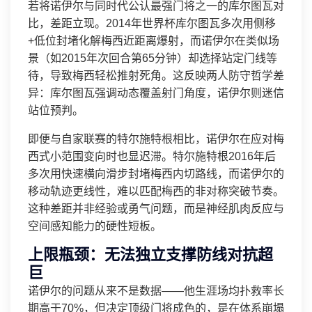
若将诺伊尔与同时代公认最强门将之一的库尔图瓦对
比，差距立现。2014年世界杯库尔图瓦多次用侧移
+低位封堵化解梅西近距离爆射，而诺伊尔在类似场
景（如2015年次回合第65分钟）却选择站定门线等
待，导致梅西轻松推射死角。这反映两人防守哲学差
异：库尔图瓦强调动态覆盖射门角度，诺伊尔则迷信
站位预判。
即便与自家联赛的特尔施特根相比，诺伊尔在应对梅
西式小范围变向时也显迟滞。特尔施特根2016年后
多次用快速横向滑步封堵梅西内切路线，而诺伊尔的
移动轨迹更线性，难以匹配梅西的非对称突破节奏。
这种差距并非经验或勇气问题，而是神经肌肉反应与
空间感知能力的硬性短板。
上限瓶颈：无法独立支撑防线对抗超
巨
诺伊尔的问题从来不是数据——他生涯场均扑救率长
期高于70%，但决定顶级门将成色的，是在体系崩塌