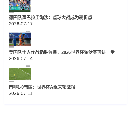
德国队遭巴拉圭淘汰：点球大战成为转折点
2026-07-17
美国队十人作战仍胜波黑，2026世界杯淘汰赛再进一步
2026-07-14
南非1-0韩国：世界杯A组末轮战报
2026-07-11