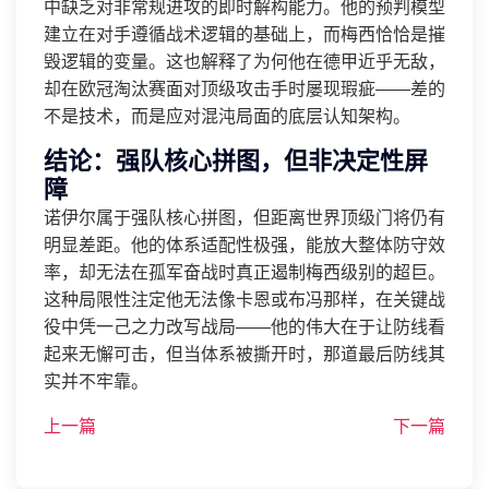
中缺乏对非常规进攻的即时解构能力。他的预判模型
建立在对手遵循战术逻辑的基础上，而梅西恰恰是摧
毁逻辑的变量。这也解释了为何他在德甲近乎无敌，
却在欧冠淘汰赛面对顶级攻击手时屡现瑕疵——差的
不是技术，而是应对混沌局面的底层认知架构。
结论：强队核心拼图，但非决定性屏
障
诺伊尔属于强队核心拼图，但距离世界顶级门将仍有
明显差距。他的体系适配性极强，能放大整体防守效
率，却无法在孤军奋战时真正遏制梅西级别的超巨。
这种局限性注定他无法像卡恩或布冯那样，在关键战
役中凭一己之力改写战局——他的伟大在于让防线看
起来无懈可击，但当体系被撕开时，那道最后防线其
实并不牢靠。
上一篇
下一篇