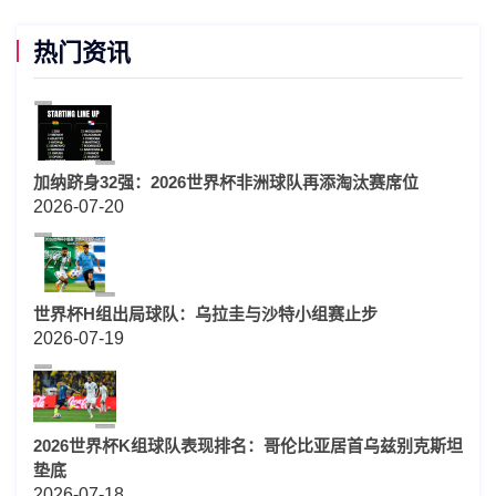
热门资讯
加纳跻身32强：2026世界杯非洲球队再添淘汰赛席位
2026-07-20
世界杯H组出局球队：乌拉圭与沙特小组赛止步
2026-07-19
2026世界杯K组球队表现排名：哥伦比亚居首乌兹别克斯坦
垫底
2026-07-18