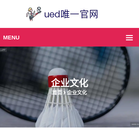
企业文化
首页
企业文化