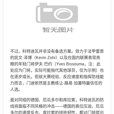
不过，科特迪瓦并非没有备选方案。效力于法甲雷恩
的凯文·泽博（Kevin Zohi）以及在国内联赛表现亮
眼的年轻门将伊夫·巴约（Yves Bissouma，注：此
处应为门将，实际可能指代其他球员，仅为示例）也
在逐步成长。但就大赛经验、反应速度和指挥防线能
力而言，门迪依然是主教练让-路易·加塞特最信任的
人选。
面对同组的德国、厄瓜多尔和库拉索，科特迪瓦的防
线将面临不同风格的冲击——德国的高位压迫、厄瓜
多尔的速度反击、库拉索的拼抢韧性，都对门将提出