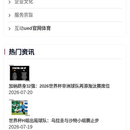
企业文化
服务宗旨
互动
ued官网体育
热门资讯
加纳跻身32强：2026世界杯非洲球队再添淘汰赛席位
2026-07-20
世界杯H组出局球队：乌拉圭与沙特小组赛止步
2026-07-19