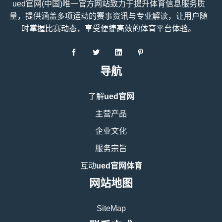
ued官网(中国)唯一官方网站致力于提升体育信息服务质
量，提供涵盖多项运动的赛事资讯与专业解读，让用户随
时掌握比赛动态，享受便捷高效的体育平台体验。
导航
了解
ued官网
主营产品
企业文化
服务宗旨
互动
ued官网体育
网站地图
SiteMap