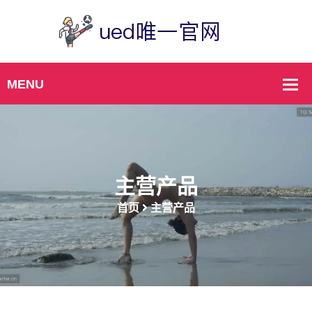
主营产品
首页
主营产品