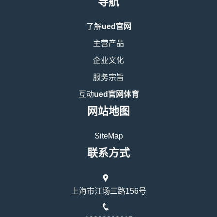
导航
了解
ued官网
主营产品
企业文化
服务宗旨
互动
ued官网体育
网站地图
SiteMap
联系方式
上海市江场三路156号