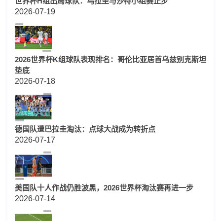
世界杯H组出局球队：乌拉圭与沙特小组赛止步
2026-07-19
2026世界杯K组球队表现排名：哥伦比亚居首乌兹别克斯坦
垫底
2026-07-18
德国队遭巴拉圭淘汰：点球大战成为转折点
2026-07-17
美国队十人作战仍胜波黑，2026世界杯淘汰赛再进一步
2026-07-14