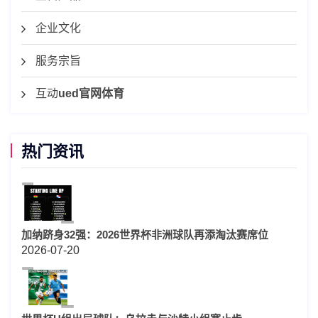
企业文化
服务宗旨
互动
ued官网体育
热门资讯
加纳跻身32强：2026世界杯非洲球队再添淘汰赛席位
2026-07-20