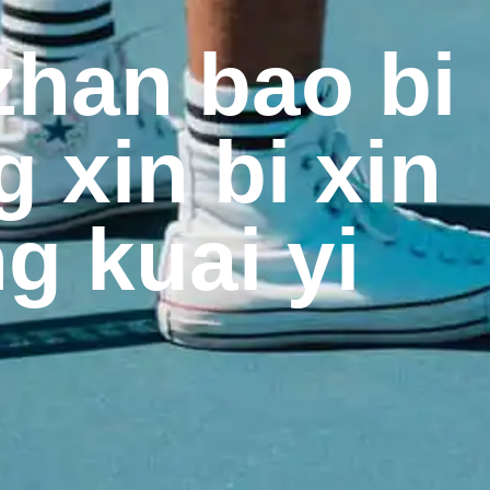
 zhan bao bi
 xin bi xin
g kuai yi