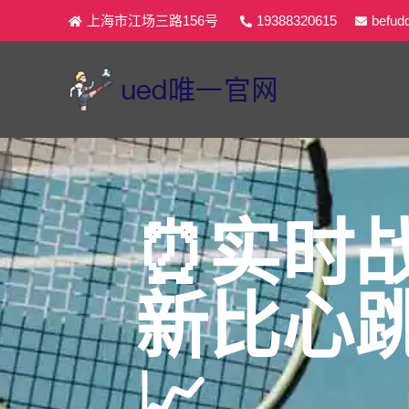
上海市江场三路156号
19388320615
befud
⏰实时
新比心
📈